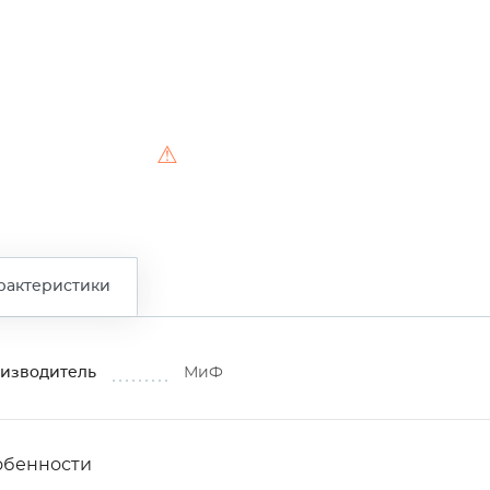
⚠
рактеристики
изводитель
МиФ
обенности