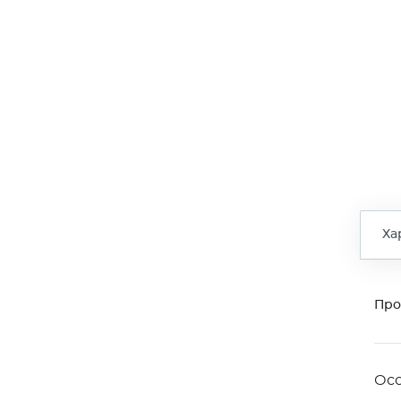
Ха
Про
Ос