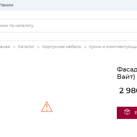
пании
авная
Каталог
Корпусная мебель
Кухни и комплектующ
Фасад
Вайт)
2 98
⚠
Unable to load the image!