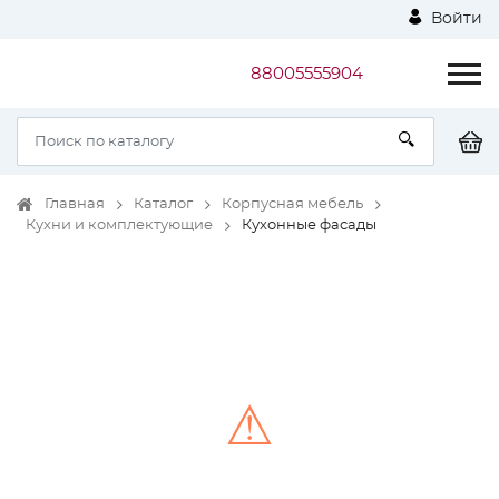
Войти
88005555904
Главная
Каталог
Корпусная мебель
Кухни и комплектующие
Кухонные фасады
⚠
Unable to load the image!