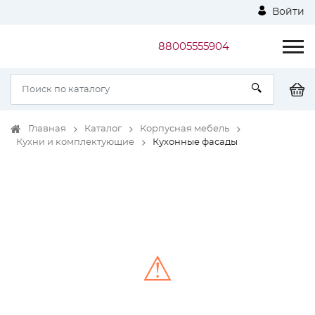
Войти
88005555904
Главная
Каталог
Корпусная мебель
Кухни и комплектующие
Кухонные фасады
⚠
Unable to load the image!