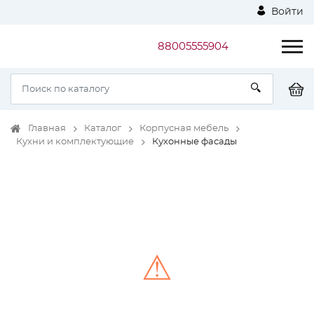
Войти
88005555904
Главная
Каталог
Корпусная мебель
Кухни и комплектующие
Кухонные фасады
⚠
Unable to load the image!