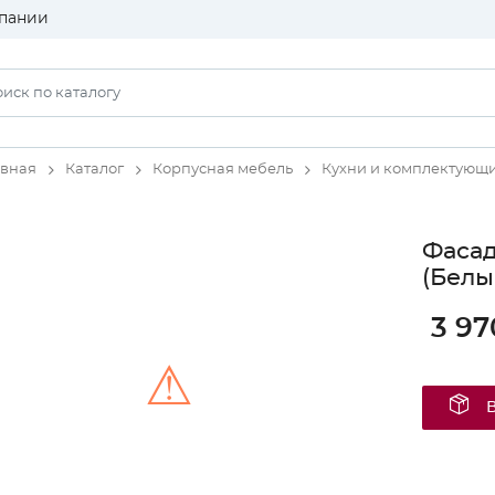
пании
авная
Каталог
Корпусная мебель
Кухни и комплектующ
Фаса
(Белы
3 97
⚠
Unable to load the image!