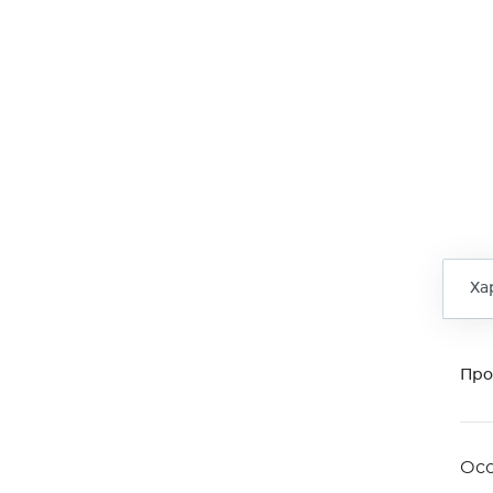
Ха
Про
Ос