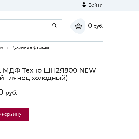
Войти
0
руб.
ие
Кухонные фасады
д МДФ Техно ШН2Я800 NEW
й глянец холодный)
0
руб.
В корзину