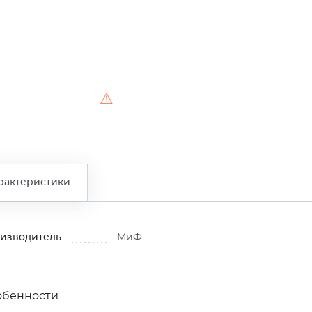
⚠
рактеристики
изводитель
МиФ
обенности