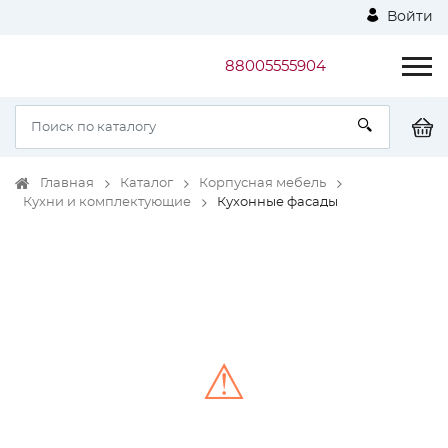
Войти
88005555904
Главная
Каталог
Корпусная мебель
Кухни и комплектующие
Кухонные фасады
⚠
Unable to load the image!