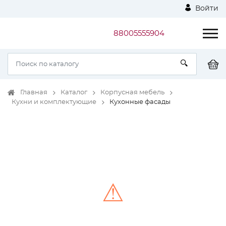
Войти
88005555904
Главная
Каталог
Корпусная мебель
Кухни и комплектующие
Кухонные фасады
⚠
Unable to load the image!