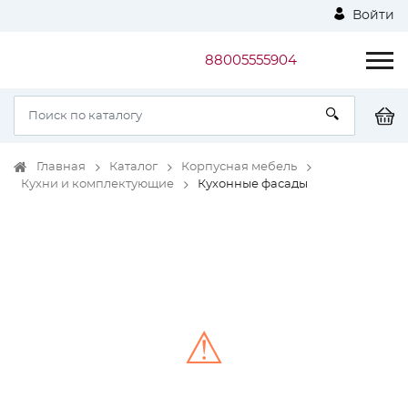
Войти
88005555904
Главная
Каталог
Корпусная мебель
Кухни и комплектующие
Кухонные фасады
⚠
Unable to load the image!