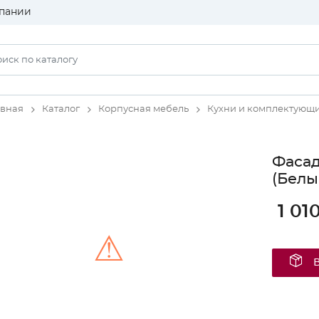
пании
авная
Каталог
Корпусная мебель
Кухни и комплектующ
Фасад
(Белы
1 01
⚠
Unable to load the image!