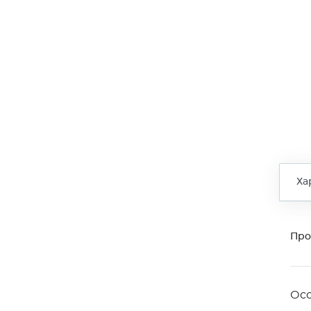
Ха
Про
Ос