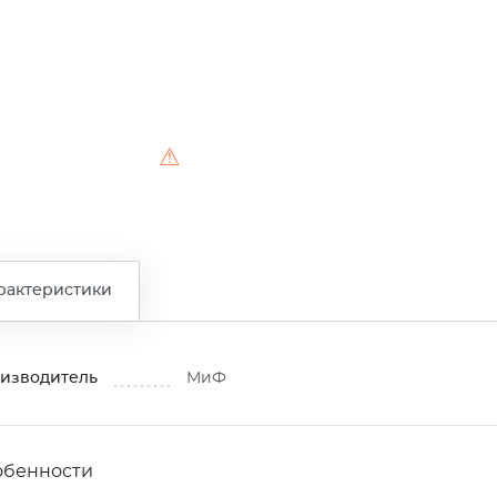
⚠
рактеристики
изводитель
МиФ
обенности