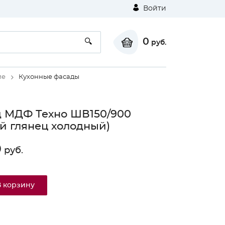
Войти
0
руб.
ие
Кухонные фасады
 МДФ Техно ШВ150/900
й глянец холодный)
0
руб.
В корзину