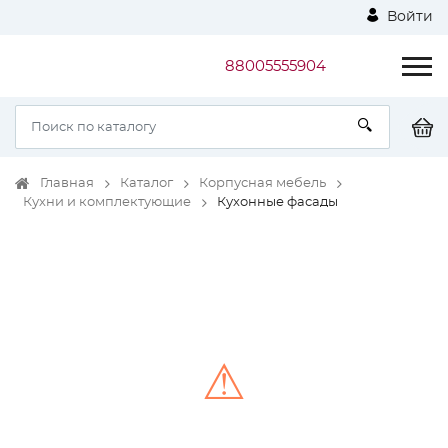
Войти
88005555904
Главная
Каталог
Корпусная мебель
Кухни и комплектующие
Кухонные фасады
⚠
Unable to load the image!