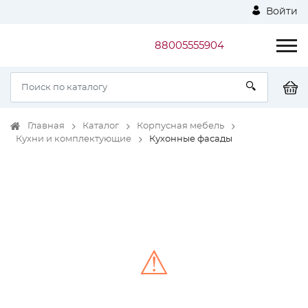
Войти
88005555904
Главная
Каталог
Корпусная мебель
Кухни и комплектующие
Кухонные фасады
⚠
Unable to load the image!