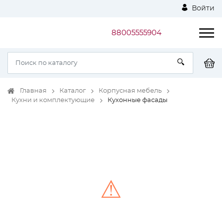
Войти
88005555904
Главная
Каталог
Корпусная мебель
Кухни и комплектующие
Кухонные фасады
⚠
Unable to load the image!