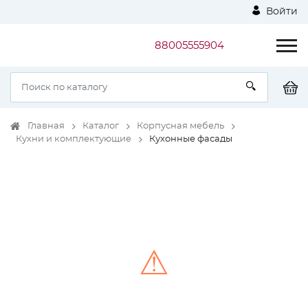
Войти
88005555904
Главная
Каталог
Корпусная мебель
Кухни и комплектующие
Кухонные фасады
⚠
Unable to load the image!