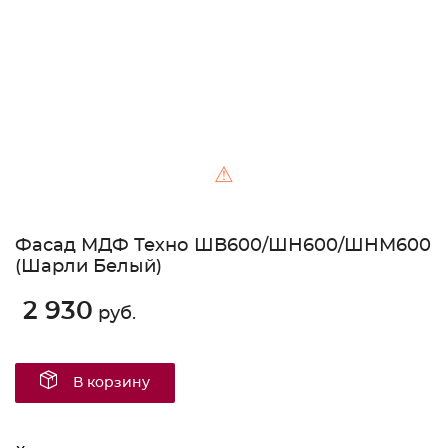
⚠
Фасад МДФ Техно ШВ600/ШН600/ШНМ600
(Шарли Белый)
2 930
руб.
В корзину