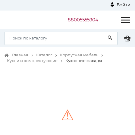
Войти
88005555904
Главная
Каталог
Корпусная мебель
Кухни и комплектующие
Кухонные фасады
⚠
Unable to load the image!