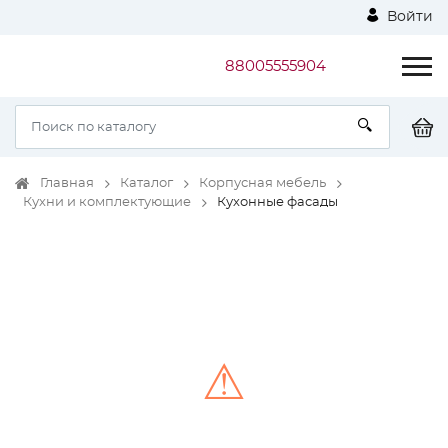
Войти
88005555904
Главная
Каталог
Корпусная мебель
Кухни и комплектующие
Кухонные фасады
⚠
Unable to load the image!