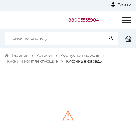
Войти
88005555904
Главная
Каталог
Корпусная мебель
Кухни и комплектующие
Кухонные фасады
⚠
Unable to load the image!