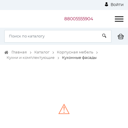
Войти
88005555904
Главная
Каталог
Корпусная мебель
Кухни и комплектующие
Кухонные фасады
⚠
Unable to load the image!