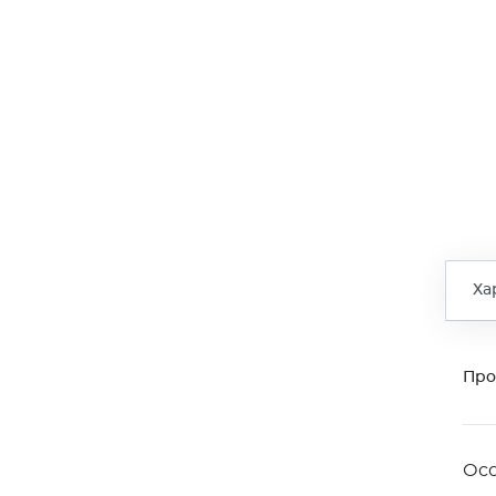
Ха
Про
Ос