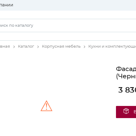
пании
авная
Каталог
Корпусная мебель
Кухни и комплектующ
Фаса
(Черн
3 83
⚠
Unable to load the image!