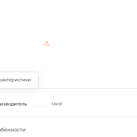
⚠
рактеристики
изводитель
МиФ
обенности