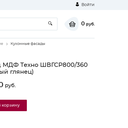
Войти
0
руб.
ие
Кухонные фасады
д МДФ Техно ШВГСР800/360
ый глянец)
0
руб.
В корзину