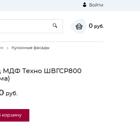
Войти
0
руб.
ие
Кухонные фасады
д МДФ Техно ШВГСР800
ма)
0
руб.
В корзину