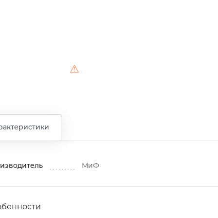
⚠
рактеристики
изводитель
МиФ
обенности