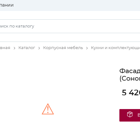
пании
авная
Каталог
Корпусная мебель
Кухни и комплектующ
Фаса
(Соно
5 42
⚠
Unable to load the image!