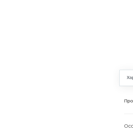
Ха
Про
Ос