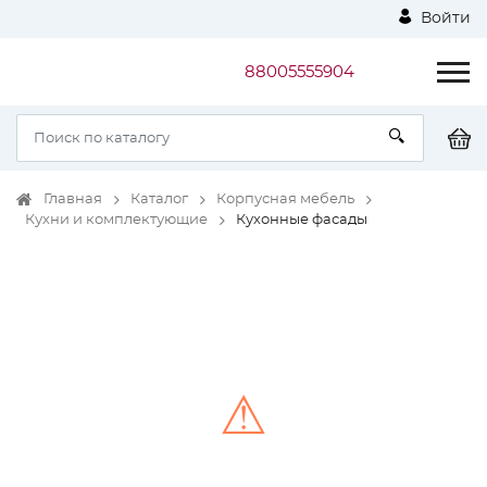
Войти
88005555904
Главная
Каталог
Корпусная мебель
Кухни и комплектующие
Кухонные фасады
⚠
Unable to load the image!