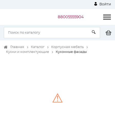
Войти
88005555904
Главная
Каталог
Корпусная мебель
Кухни и комплектующие
Кухонные фасады
⚠
Unable to load the image!