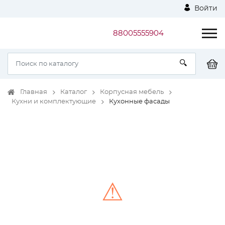
Войти
88005555904
Главная
Каталог
Корпусная мебель
Кухни и комплектующие
Кухонные фасады
⚠
Unable to load the image!