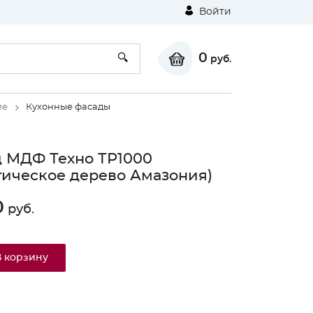
Войти
0
руб.
ие
Кухонные фасады
 МДФ Техно ТР1000
тическое дерево Амазония)
0
руб.
В корзину