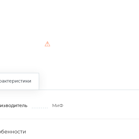
⚠
рактеристики
изводитель
МиФ
обенности