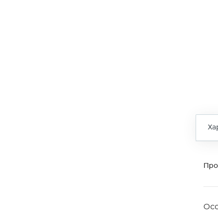
Ха
Про
Ос