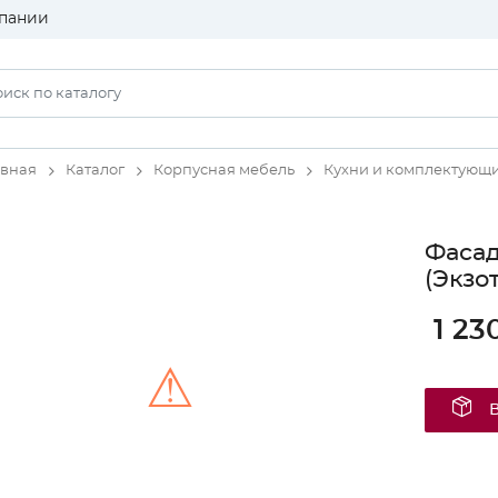
пании
авная
Каталог
Корпусная мебель
Кухни и комплектующ
Фасад
(Экзо
1 23
⚠
Unable to load the image!