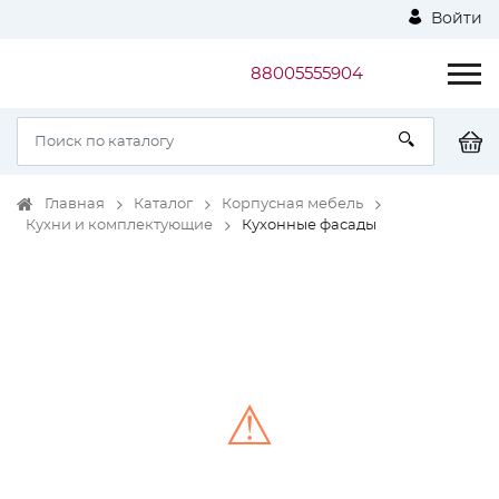
Войти
88005555904
Главная
Каталог
Корпусная мебель
Кухни и комплектующие
Кухонные фасады
⚠
Unable to load the image!