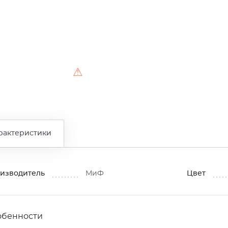
⚠
рактеристики
изводитель
МиФ
Цвет
обенности