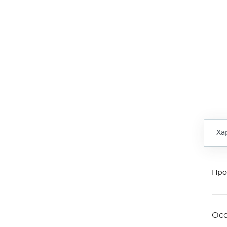
Ха
Про
Ос