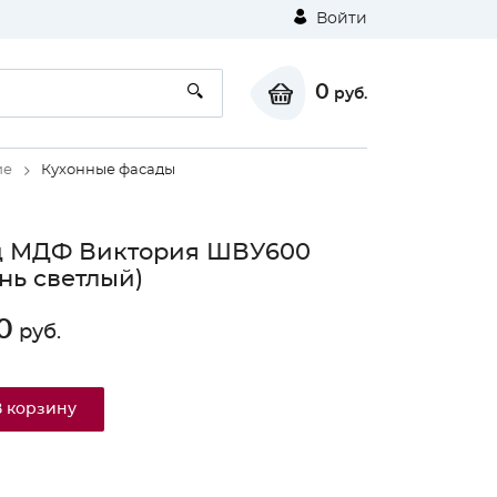
Войти
0
руб.
ие
Кухонные фасады
д МДФ Виктория ШВУ600
нь светлый)
0
руб.
В корзину