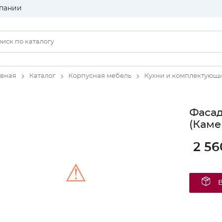
пании
авная
Каталог
Корпусная мебель
Кухни и комплектующ
Фаса
(Каме
2 56
⚠
Unable to load the image!