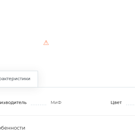
⚠
рактеристики
изводитель
МиФ
Цвет
обенности