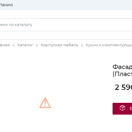
пании
авная
Каталог
Корпусная мебель
Кухни и комплектующ
Фаса
(Плас
2 59
⚠
Unable to load the image!