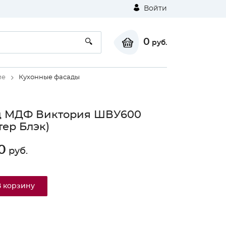
Войти
0
руб.
ие
Кухонные фасады
д МДФ Виктория ШВУ600
тер Блэк)
0
руб.
В корзину