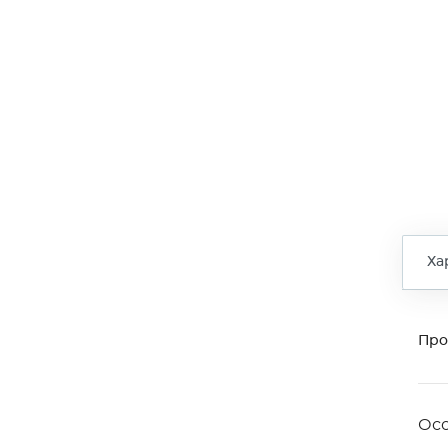
Ха
Про
Ос