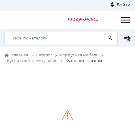
Войти
88005555904
Главная
Каталог
Корпусная мебель
Кухни и комплектующие
Кухонные фасады
⚠
Unable to load the image!