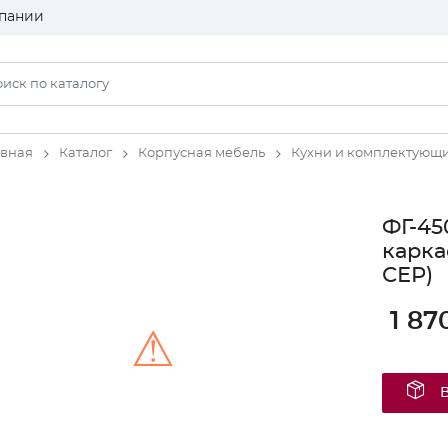
пании
авная
Каталог
Корпусная мебель
Кухни и комплектующ
ФГ-45
карка
СЕР)
1 87
⚠
Unable to load the image!