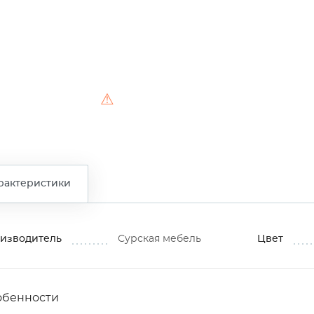
⚠
рактеристики
изводитель
Сурская мебель
Цвет
обенности