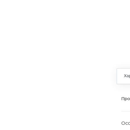
Ха
Про
Ос