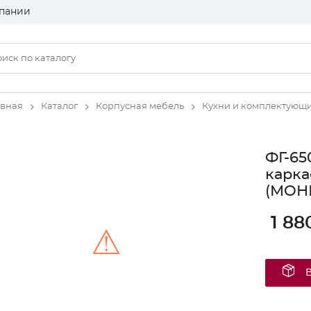
пании
авная
Каталог
Корпусная мебель
Кухни и комплектующ
ФГ-65
карка
(МОН
1 88
⚠
Unable to load the image!