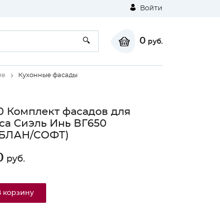
Войти
0
руб.
ие
Кухонные фасады
0 Комплект фасадов для
са Сиэль Инь ВГ650
БЛАН/СОФТ)
0
руб.
В корзину