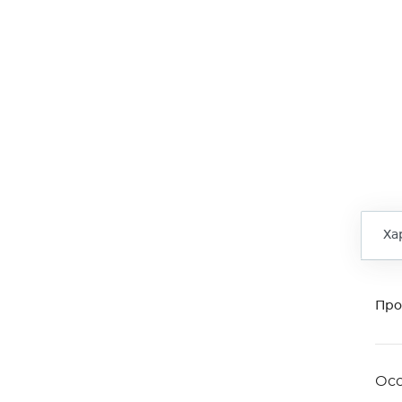
Ха
Про
Ос