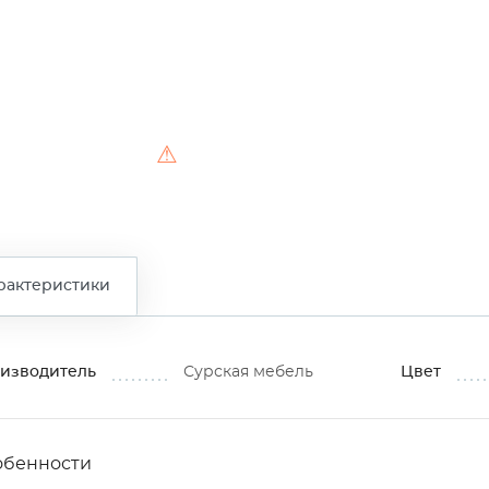
⚠
рактеристики
изводитель
Сурская мебель
Цвет
обенности