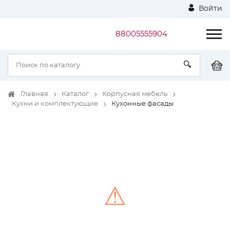
Войти
88005555904
Главная
Каталог
Корпусная мебель
Кухни и комплектующие
Кухонные фасады
⚠
Unable to load the image!