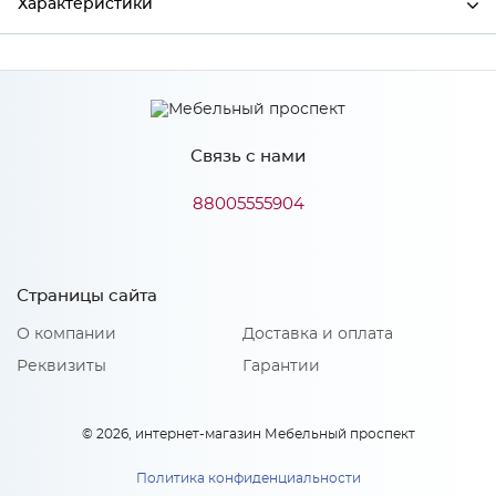
Характеристики
Ширина
573
Высота
18
Связь с нами
Глубина
2236
Производитель
Сурская мебель
88005555904
Особенности
Страницы сайта
О компании
Доставка и оплата
Количество упаковок: 1
Материал 2: МДФ, акрилит
Реквизиты
Гарантии
© 2026, интернет-магазин Мебельный проспект
Политика конфиденциальности