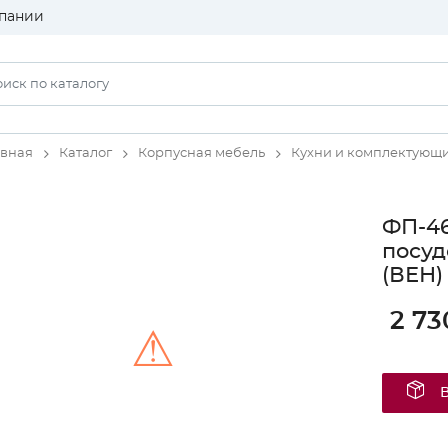
пании
авная
Каталог
Корпусная мебель
Кухни и комплектующ
ФП-46
посу
(ВЕН)
2 73
⚠
Unable to load the image!