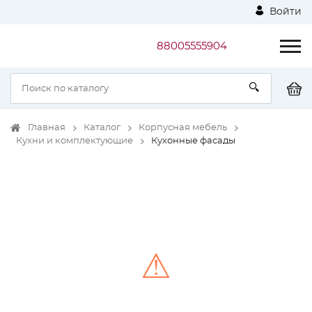
Войти
88005555904
Главная
Каталог
Корпусная мебель
Кухни и комплектующие
Кухонные фасады
⚠
Unable to load the image!