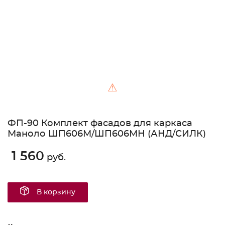
⚠
ФП-90 Комплект фасадов для каркаса
Маноло ШП606М/ШП606МН (АНД/СИЛК)
1 560
руб.
В корзину