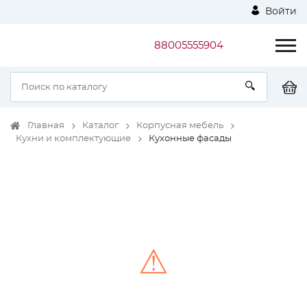
Войти
88005555904
Главная
Каталог
Корпусная мебель
Кухни и комплектующие
Кухонные фасады
⚠
Unable to load the image!