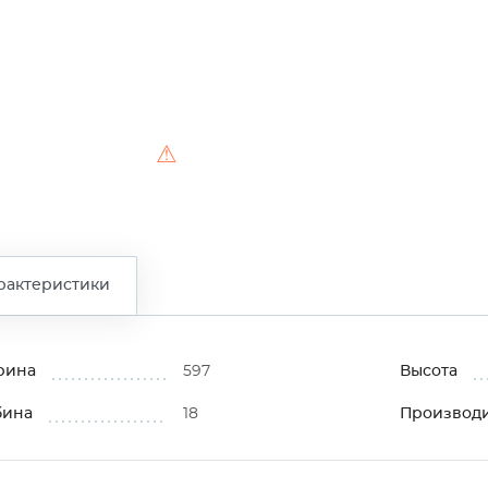
⚠
рактеристики
рина
597
Высота
бина
18
Производ