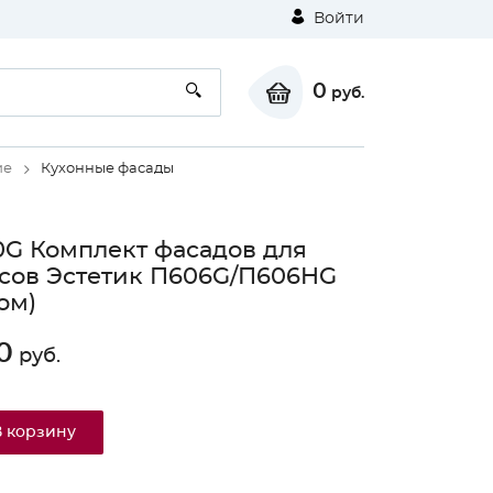
Войти
0
руб.
ие
Кухонные фасады
G Комплект фасадов для
сов Эстетик П606G/П606HG
ом)
0
руб.
В корзину