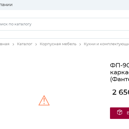
пании
авная
Каталог
Корпусная мебель
Кухни и комплектующ
ФП-90
карка
(Фант
2 65
⚠
Unable to load the image!