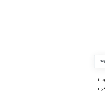
Ха
Ши
Глу