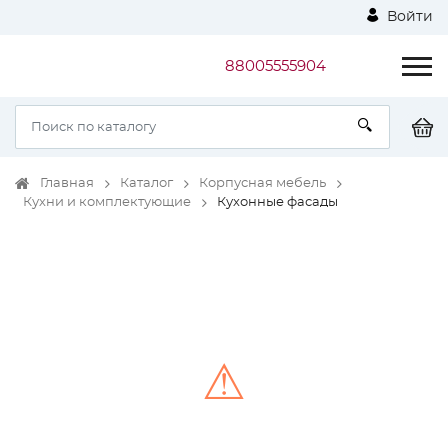
Войти
88005555904
Главная
Каталог
Корпусная мебель
Кухни и комплектующие
Кухонные фасады
⚠
Unable to load the image!