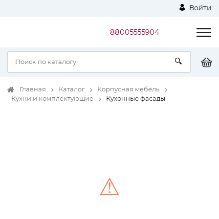
Войти
88005555904
Главная
Каталог
Корпусная мебель
Кухни и комплектующие
Кухонные фасады
⚠
Unable to load the image!