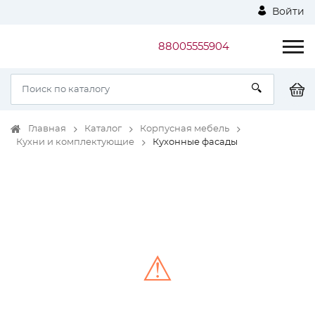
Войти
88005555904
Главная
Каталог
Корпусная мебель
Кухни и комплектующие
Кухонные фасады
⚠
Unable to load the image!