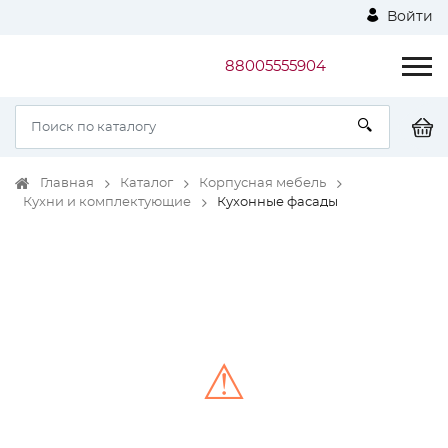
Войти
88005555904
Главная
Каталог
Корпусная мебель
Кухни и комплектующие
Кухонные фасады
⚠
Unable to load the image!