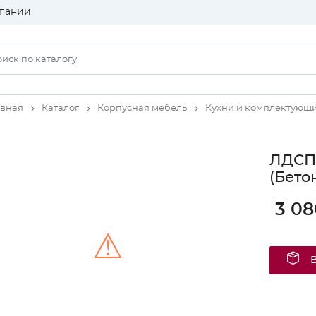
пании
авная
Каталог
Корпусная мебель
Кухни и комплектующ
ЛДСП
(Бето
3 08
⚠
Unable to load the image!