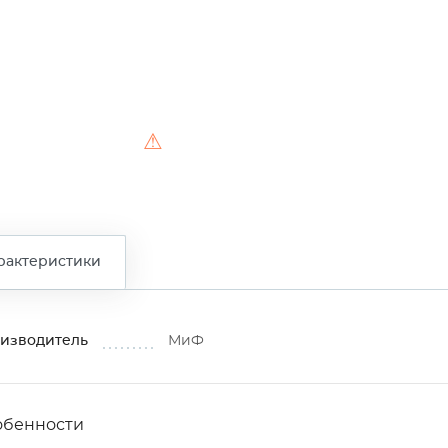
⚠
рактеристики
изводитель
МиФ
обенности