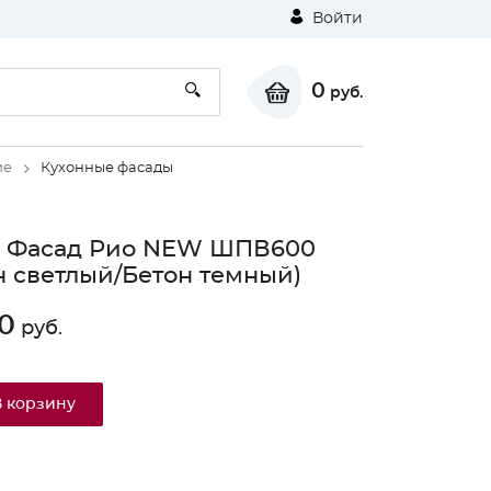
Войти
0
руб.
ие
Кухонные фасады
 Фасад Рио NEW ШПВ600
н светлый/Бетон темный)
0
руб.
В корзину