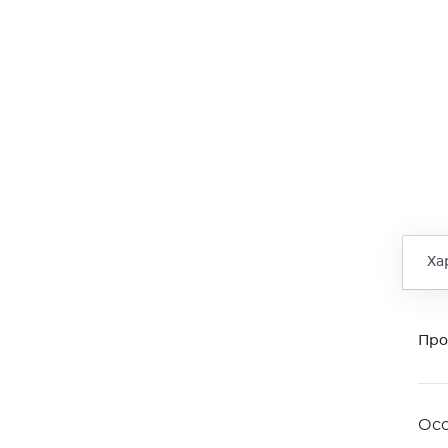
Ха
Про
Ос