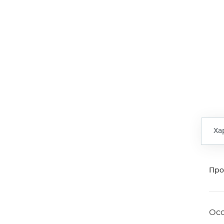
Ха
Про
Ос