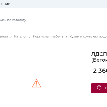
пании
авная
Каталог
Корпусная мебель
Кухни и комплектующ
ЛДСП
(Бето
2 36
⚠
Unable to load the image!