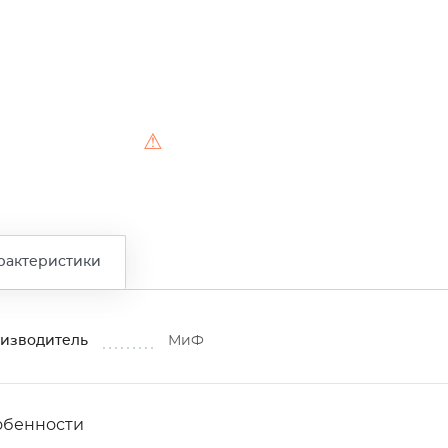
⚠
рактеристики
изводитель
МиФ
обенности