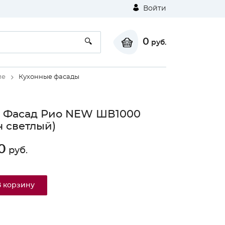
Войти
0
руб.
ие
Кухонные фасады
 Фасад Рио NEW ШВ1000
н светлый)
0
руб.
В корзину