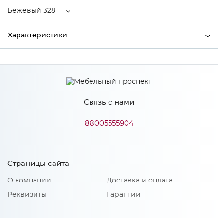
Бежевый 328
Характеристики
Ширина
750
Высота
200
Связь с нами
Глубина
495
Производитель
Торговый дом "Улгран"
88005555904
Цвет
Бежевый 328
Страницы сайта
О компании
Доставка и оплата
Особенности
Реквизиты
Гарантии
Размер чаши: 430х390х200мм;¶Установочный проем:
725х470мм;