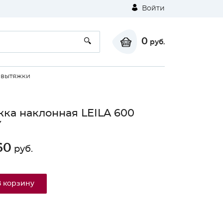
Войти
0
руб.
 вытяжки
ка наклонная LEILA 600
Y
60
руб.
⚠
В корзину
Unable to load the image!