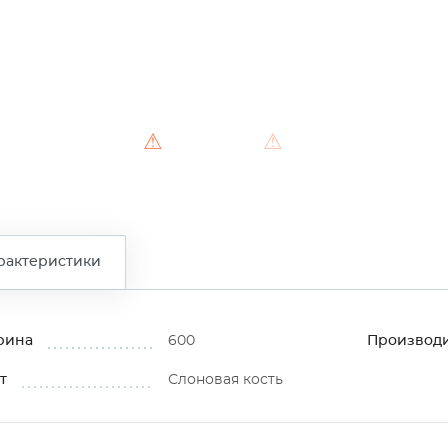
⚠
⚠
⚠
рактеристики
рина
600
Производ
т
Слоновая кость