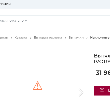
пании
авная
Каталог
Бытовая техника
Вытяжки
Наклонные
Вытяж
IVOR
31 9
⚠
Unable to load the image!