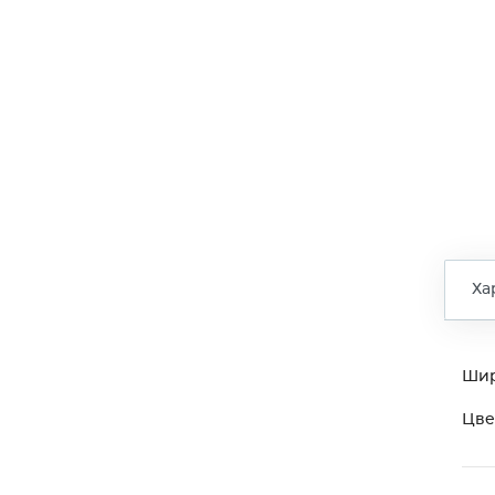
Ха
Ши
Цве