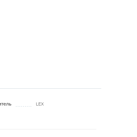
⚠
⚠
⚠
итель
LEX