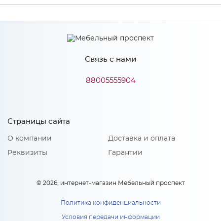
Ширина
1789
Высота
830
Связь с нами
Глубина
609
Производитель
LEX
88005555904
Особенности
Страницы сайта
О компании
Доставка и оплата
Класс энергопотребления A+, полезный объем 460 л,
холодильная камера 286л, морозильная камера 174 л, тип
Реквизиты
Гарантии
управления электронный, макс уровень шума 38 Дб, система
разморозки Total No Frost, цвет золотистый /стекло
© 2026, интернет-магазин Мебельный проспект
Политика конфиденциальности
Условия передачи информации