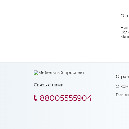
Ос
Нап
Коли
Мат
Стран
Связь с нами
О ком
Рекви
88005555904