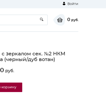
Войти
0
руб.
 с зеркалом сек. №2 НКМ
а (черный/дуб вотан)
60
руб.
⚠
В корзину
Unable to load the image!