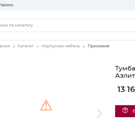
пании
авная
Каталог
Корпусная мебель
Прихожие
Тумба
Аэлит
13 1
⚠
Unable to load the image!