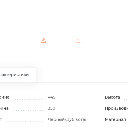
⚠
⚠
⚠
рактеристики
рина
445
Высота
бина
350
Производ
т
Черный/Дуб вотан
Материал