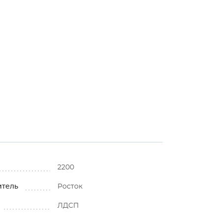
2200
итель
Росток
ЛДСП