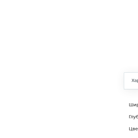
Ха
Ши
Глу
Цве