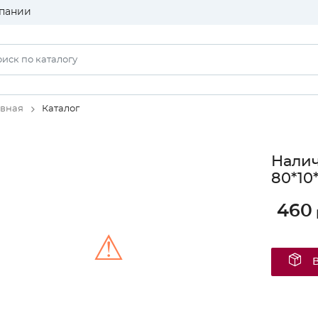
пании
авная
Каталог
Налич
80*10
460
⚠
Unable to load the image!