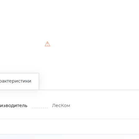
⚠
рактеристики
изводитель
ЛесКом