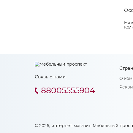
Ос
Мат
Коли
Стран
Связь с нами
О ком
Рекви
88005555904
© 2026, интернет-магазин Мебельный просп