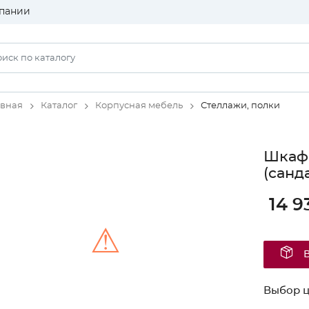
пании
авная
Каталог
Корпусная мебель
Стеллажи, полки
Шкаф 
(санд
14 9
⚠
Unable to load the image!
Выбор ц