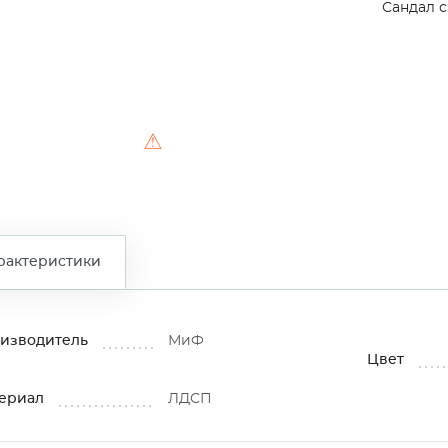
Сандал 
⚠
рактеристики
изводитель
МиФ
Цвет
ериал
ЛДСП