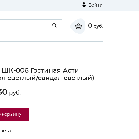
Войти
0
руб.
ШК-006 Гостиная Асти
ал светлый/сандал светлый)
30
руб.
В корзину
вета