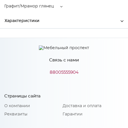
Графит/Мрамор глянец
Характеристики
Производитель
МиФ
Цвет
Графит/Мрамор глянец
Связь с нами
Материал
ЛДСП
88005555904
Особенности
Страницы сайта
Материал 2: МДФ
Количество упаковок: 3
О компании
Доставка и оплата
Реквизиты
Гарантии