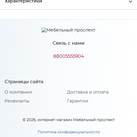
Характеристики
Ширина
600
Высота
38
Связь с нами
Глубина
600
Производитель
СКИФ
88005555904
№182О Королевский опал
Цвет
светлый
Страницы сайта
Материал
ДСП
О компании
Доставка и оплата
Реквизиты
Гарантии
Особенности
© 2026, интернет-магазин Мебельный проспект
Поверхность: матовая Основа выполнена из ДСП
повышенной влагостойкости
Политика конфиденциальности