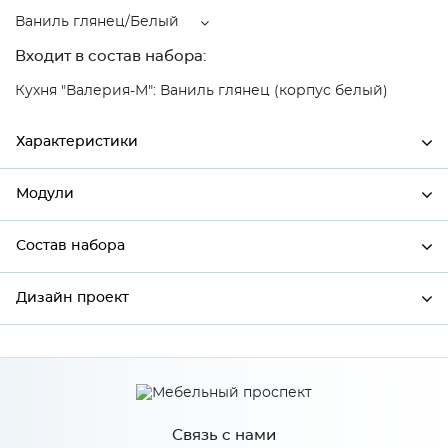
Ваниль глянец/Белый
Входит в состав набора:
Кухня "Валерия-М": Ваниль глянец (корпус белый)
Характеристики
Модули
Ширина
600
Высота
816
Состав набора
Модули системы
Глубина
480
Дизайн проект
Состав набора
Производитель
Сурская мебель
Цвет
Ваниль глянец/Белый
*
Имя
Материал
МДФ
Связь с нами