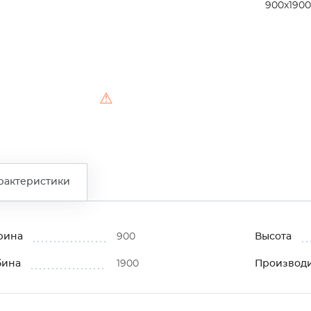
900x1900
⚠
рактеристики
рина
900
Высота
бина
1900
Производ