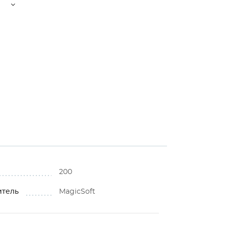
200
итель
MagicSoft