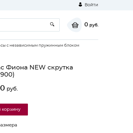
Войти
0
руб.
сы с независимым пружинным блоком
с Фиона NEW скрутка
1900)
60
руб.
В корзину
размера