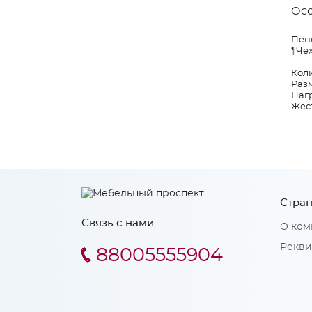
Ос
Пено
¶Чех
Коли
Разм
Нагр
Жест
Стран
Связь с нами
О ком
Рекви
88005555904