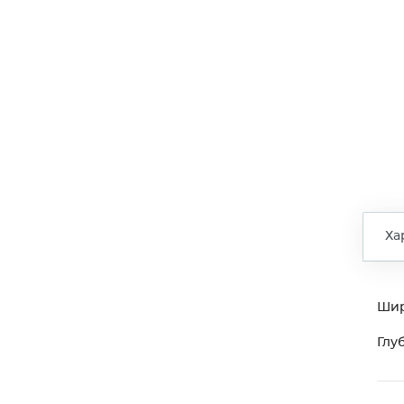
Ха
Ши
Глу