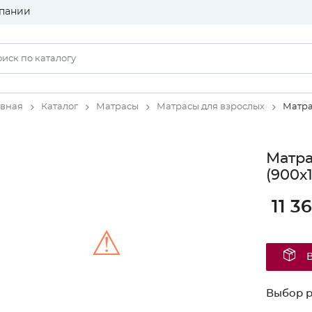
пании
авная
Каталог
Матрасы
Матрасы для взрослых
Матра
Матра
(900х
11 3
⚠
Unable to load the image!
Выбор 